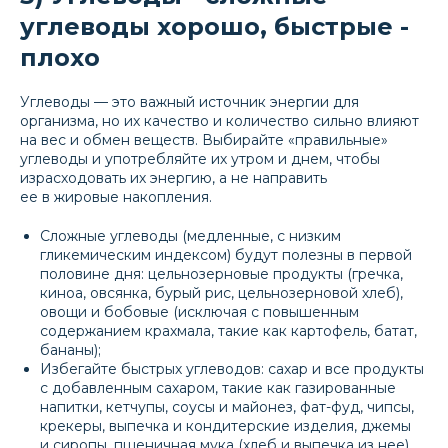
углеводы хорошо, быстрые -
плохо
Углеводы — это важный источник энергии для
организма, но их качество и количество сильно влияют
на вес и обмен веществ. Выбирайте «правильные»
углеводы и употребляйте их утром и днем, чтобы
израсходовать их энергию, а не направить
ее в жировые накопления.
Сложные углеводы (медленные, с низким
гликемическим индексом) будут полезны в первой
половине дня: цельнозерновые продукты (гречка,
киноа, овсянка, бурый рис, цельнозерновой хлеб),
овощи и бобовые (исключая с повышенным
содержанием крахмала, такие как картофель, батат,
бананы);
Избегайте быстрых углеводов: сахар и все продукты
с добавленным сахаром, такие как газированные
напитки, кетчупы, соусы и майонез, фат-фуд, чипсы,
крекеры, выпечка и кондитерские изделия, джемы
и сиропы, пшеничная мука (хлеб и выпечка из нее),