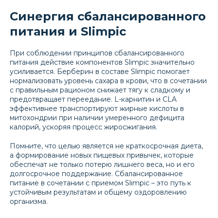
Синергия сбалансированного
питания и Slimpic
При соблюдении принципов сбалансированного
питания действие компонентов Slimpic значительно
усиливается. Берберин в составе Slimpic помогает
нормализовать уровень сахара в крови, что в сочетании
с правильным рационом снижает тягу к сладкому и
предотвращает переедание. L-карнитин и CLA
эффективнее транспортируют жирные кислоты в
митохондрии при наличии умеренного дефицита
калорий, ускоряя процесс жиросжигания.
Помните, что целью является не краткосрочная диета,
а формирование новых пищевых привычек, которые
МЕНЮ
обеспечат не только потерю лишнего веса, но и его
Состав
долгосрочное поддержание. Сбалансированное
питание в сочетании с приемом Slimpic – это путь к
Преимущества
устойчивым результатам и общему оздоровлению
организма.
Результат
Рекомендации